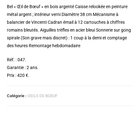
Bel « Œil de Bœuf » en bois argenté Caisse relookée en peinture
métal argent ; intérieur verni Diamètre 38 cm Mécanisme à
balancier de Vincenti Cadran émail à 12 cartouches à chiffres
romains bleutés. Aiguilles trèfles en acier bleui Sonnerie sur gong
spirale (Son grave mais discret) : 1 coup à la demi et comptage
des heures Remontage hebdomadaire
Réf. : 047.
Garantie : 2 ans.
Prix : 420 €.
Catégorie :
OEILS DE BOEUF