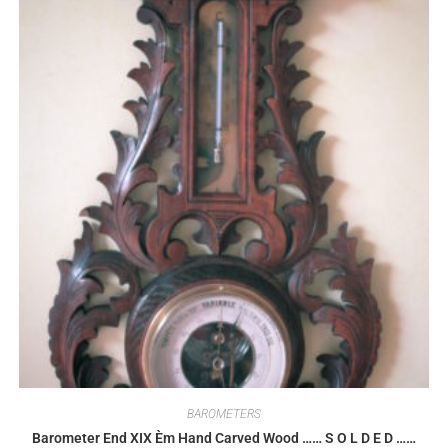
BAROMETERS
Barometer End XIX Èm Hand Carved Wood …… S O L D E D ……