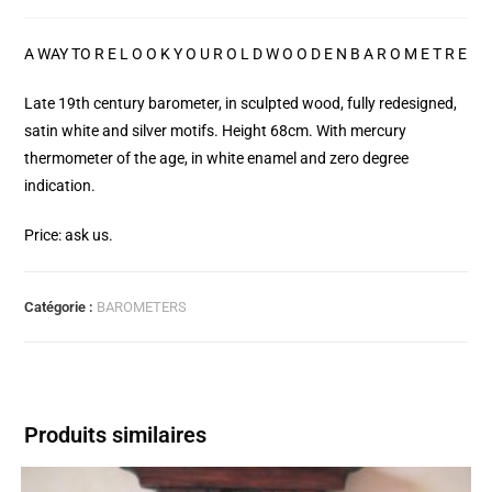
A WAY TO R E L O O K Y O U R O L D W O O D E N B A R O M E T R E
Late 19th century barometer, in sculpted wood, fully redesigned,
satin white and silver motifs. Height 68cm. With mercury
thermometer of the age, in white enamel and zero degree
indication.
Price: ask us.
Catégorie :
BAROMETERS
Produits similaires